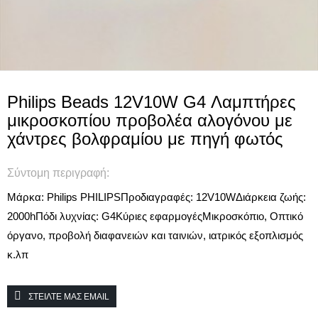
Philips Beads 12V10W G4 Λαμπτήρες
μικροσκοπίου προβολέα αλογόνου με
χάντρες βολφραμίου με πηγή φωτός
Σύντομη περιγραφή:
Μάρκα: Philips PHILIPS
Προδιαγραφές: 12V10W
Διάρκεια ζωής:
2000h
Πόδι λυχνίας: G4
Κύριες εφαρμογές
Μικροσκόπιο, Οπτικό
όργανο, προβολή διαφανειών και ταινιών, ιατρικός εξοπλισμός
κ.λπ
ΣΤΕΊΛΤΕ ΜΑΣ EMAIL