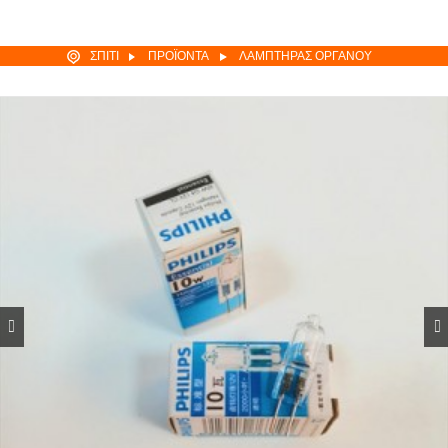
ΣΠΊΤΙ
ΠΡΟΪΌΝΤΑ
ΛΑΜΠΤΉΡΑΣ ΟΡΓΆΝΟΥ