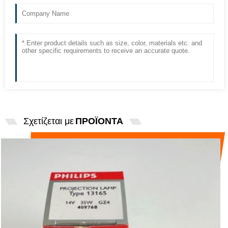
Σχετίζεται με
ΠΡΟΪΟΝΤΑ
Η PHILIPS ΕΙΣΉΓΑΓΕ 13165
ΣΚΛΗΡΥΜΈΝΟ ΛΑΜΠΤΉΡΑ 14V35W ...