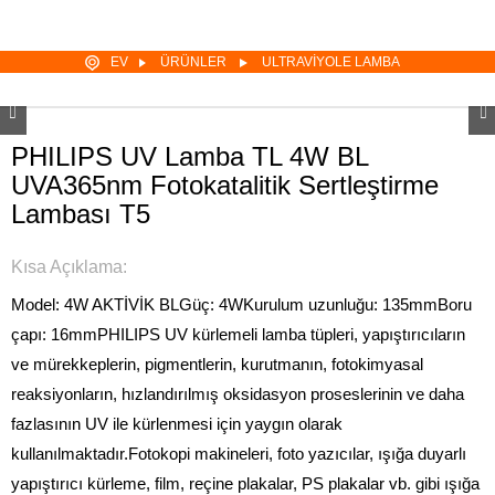
EV
ÜRÜNLER
ULTRAVIYOLE LAMBA
PHILIPS UV Lamba TL 4W BL
UVA365nm Fotokatalitik Sertleştirme
Lambası T5
Kısa Açıklama:
Model: 4W AKTİVİK BL
Güç: 4W
Kurulum uzunluğu: 135mm
Boru
çapı: 16mm
PHILIPS UV kürlemeli lamba tüpleri, yapıştırıcıların
ve mürekkeplerin, pigmentlerin, kurutmanın, fotokimyasal
reaksiyonların, hızlandırılmış oksidasyon proseslerinin ve daha
fazlasının UV ile kürlenmesi için yaygın olarak
kullanılmaktadır.Fotokopi makineleri, foto yazıcılar, ışığa duyarlı
yapıştırıcı kürleme, film, reçine plakalar, PS plakalar vb. gibi ışığa