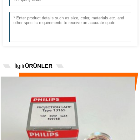
İlgili
ÜRÜNLER
PHILIPS ITHAL 13165 KÜRLENMIŞ
AMPUL 14V35W ...