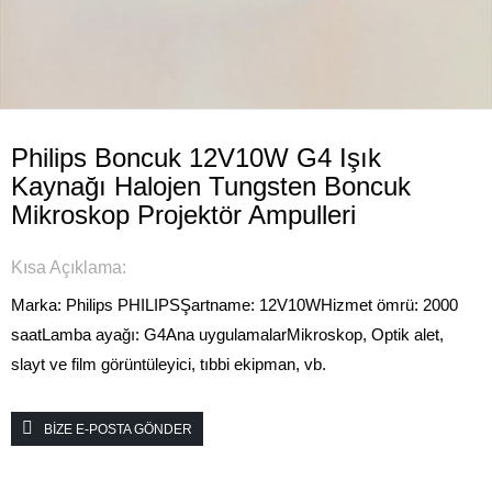
Philips Boncuk 12V10W G4 Işık
Kaynağı Halojen Tungsten Boncuk
Mikroskop Projektör Ampulleri
Kısa Açıklama:
Marka: Philips PHILIPS
Şartname: 12V10W
Hizmet ömrü: 2000
saat
Lamba ayağı: G4
Ana uygulamalar
Mikroskop, Optik alet,
slayt ve film görüntüleyici, tıbbi ekipman, vb.
BIZE E-POSTA GÖNDER