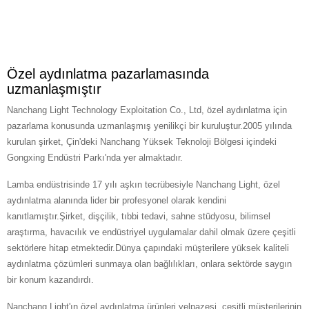
Özel aydınlatma pazarlamasında
uzmanlaşmıştır
Nanchang Light Technology Exploitation Co., Ltd, özel aydınlatma için
pazarlama konusunda uzmanlaşmış yenilikçi bir kuruluştur.2005 yılında
kurulan şirket, Çin'deki Nanchang Yüksek Teknoloji Bölgesi içindeki
Gongxing Endüstri Parkı'nda yer almaktadır.
Lamba endüstrisinde 17 yılı aşkın tecrübesiyle Nanchang Light, özel
aydınlatma alanında lider bir profesyonel olarak kendini
kanıtlamıştır.Şirket, dişçilik, tıbbi tedavi, sahne stüdyosu, bilimsel
araştırma, havacılık ve endüstriyel uygulamalar dahil olmak üzere çeşitli
sektörlere hitap etmektedir.Dünya çapındaki müşterilere yüksek kaliteli
aydınlatma çözümleri sunmaya olan bağlılıkları, onlara sektörde saygın
bir konum kazandırdı.
Nanchang Light'ın özel aydınlatma ürünleri yelpazesi, çeşitli müşterilerinin