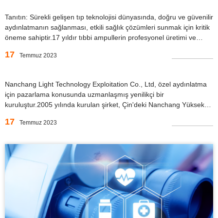
Tanıtın: Sürekli gelişen tıp teknolojisi dünyasında, doğru ve güvenilir
aydınlatmanın sağlanması, etkili sağlık çözümleri sunmak için kritik
öneme sahiptir.17 yıldır tıbbi ampullerin profesyonel üretimi ve
satışı konusunda uzmanlaşmış firmamız ön planda yer
17
Temmuz 2023
almaktadır.Bir unwav ile ...
Nanchang Light Technology Exploitation Co., Ltd, özel aydınlatma
için pazarlama konusunda uzmanlaşmış yenilikçi bir
kuruluştur.2005 yılında kurulan şirket, Çin'deki Nanchang Yüksek
Teknoloji Bölgesi içindeki Gongxing Endüstri Parkı'nda yer
17
Temmuz 2023
almaktadır.Lamba endüstrisinde 17 yılı aşkın tecrübesiyle...