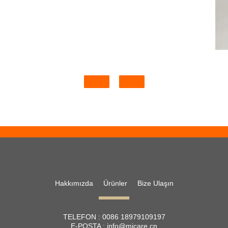
Hakkımızda
Ürünler
Bize Ulaşın
TELEFON :
0086 18979109197
E-POSTA :
info@micare.cn