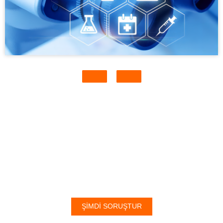
BIZE BURADAN ULAŞABILIRSINIZ
ŞİMDİ SORUŞTUR