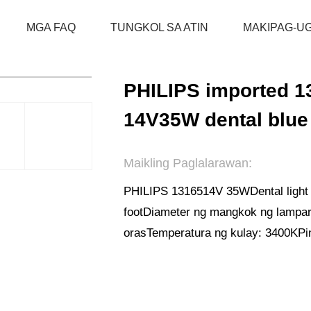
MGA FAQ
TUNGKOL SA ATIN
MAKIPAG-UG
BAHAY
MGA PRODUKTO
BUMBILYA NG INSTR
PHILIPS imported 13
14V35W dental blue
Maikling Paglalarawan:
PHILIPS 13165
14V 35W
Dental ligh
foot
Diameter ng mangkok ng lampa
oras
Temperatura ng kulay: 3400K
Pi