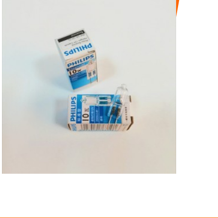
PHILIPS BEADS
12V10W G4 LIGHT
SOURCE HALOGEN
TU...