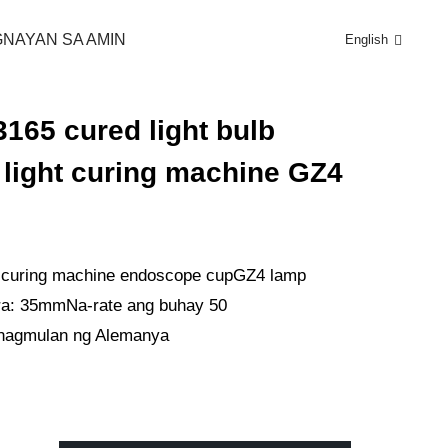
NAYAN SA AMIN
English
UMENTO
165 cured light bulb
 light curing machine GZ4
t curing machine endoscope cup
GZ4 lamp
ra: 35mm
Na-rate ang buhay 50
nagmulan ng Alemanya