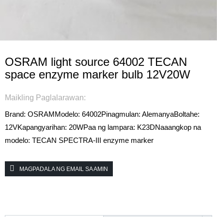
OSRAM light source 64002 TECAN
space enzyme marker bulb 12V20W
Maikling Paglalarawan:
Brand: OSRAM
Modelo: 64002
Pinagmulan: Alemanya
Boltahe:
12V
Kapangyarihan: 20W
Paa ng lampara: K23D
Naaangkop na
modelo: TECAN SPECTRA-III enzyme marker
MAGPADALA NG EMAIL SA AMIN