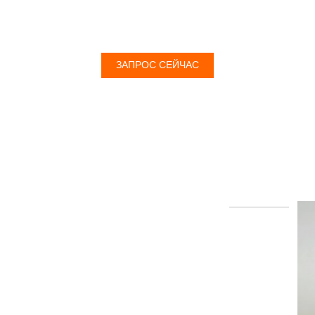
ЗДЕСЬ
ЗАПРОС СЕЙЧАС
EXCELITAS PE150AF FUJINENG
EPX1000/2200 ENDOSCO...