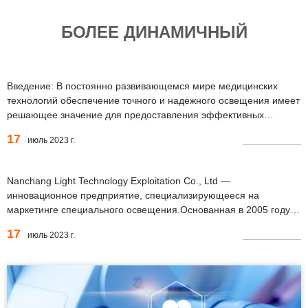
БОЛЕЕ ДИНАМИЧНЫЙ
Введение: В постоянно развивающемся мире медицинских
технологий обеспечение точного и надежного освещения имеет
решающее значение для предоставления эффективных
решений в области здравоохранения.Вот уже 17 лет наша
17
июль 2023 г.
компания находится в авангарде, специализируясь на
профессиональном производстве и продаже медицинских
ламп.С неравномерным...
Nanchang Light Technology Exploitation Co., Ltd —
инновационное предприятие, специализирующееся на
маркетинге специального освещения.Основанная в 2005 году,
компания расположена в промышленном парке Гунсин в
17
июль 2023 г.
Наньчанской зоне высоких технологий в Китае.Обладая более
чем 17-летним опытом работы в ламповой промышленности,...