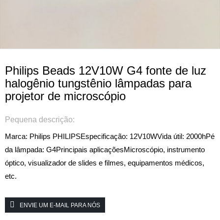
Philips Beads 12V10W G4 fonte de luz
halogênio tungstênio lâmpadas para
projetor de microscópio
Pequena descrição:
Marca: Philips PHILIPS
Especificação: 12V10W
Vida útil: 2000h
Pé
da lâmpada: G4
Principais aplicações
Microscópio, instrumento
óptico, visualizador de slides e filmes, equipamentos médicos,
etc.
ENVIE UM E-MAIL PARA NÓS