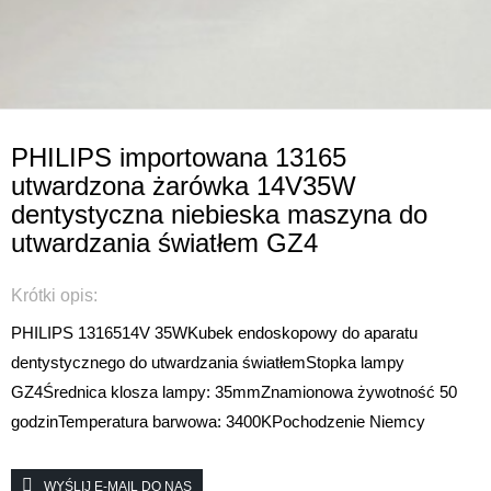
PHILIPS importowana 13165
utwardzona żarówka 14V35W
dentystyczna niebieska maszyna do
utwardzania światłem GZ4
Krótki opis:
PHILIPS 13165
14V 35W
Kubek endoskopowy do aparatu
dentystycznego do utwardzania światłem
Stopka lampy
GZ4
Średnica klosza lampy: 35mm
Znamionowa żywotność 50
godzin
Temperatura barwowa: 3400K
Pochodzenie Niemcy
WYŚLIJ E-MAIL DO NAS