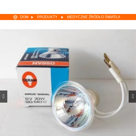
DOM
PRODUKTY
MEDYCZNE ŹRÓDŁO ŚWIATŁA