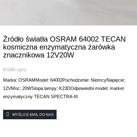
Źródło światła OSRAM 64002 TECAN
kosmiczna enzymatyczna żarówka
znacznikowa 12V20W
Krótki opis:
Marka: OSRAM
Model: 64002
Pochodzenie: Niemcy
Napięcie:
12V
Moc: 20W
Stopa lampy: K23D
Odpowiedni model: marker
enzymatyczny TECAN SPECTRA-III
WYŚLIJ E-MAIL DO NAS