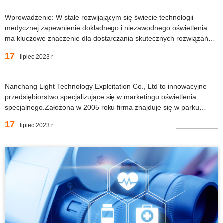
Wprowadzenie: W stale rozwijającym się świecie technologii
medycznej zapewnienie dokładnego i niezawodnego oświetlenia
ma kluczowe znaczenie dla dostarczania skutecznych rozwiązań
dla służby zdrowia.Nasza firma od 17 lat przoduje, specjalizując się
17
lipiec 2023 r
w profesjonalnej produkcji i sprzedaży cebulek medycznych.Z
niewzruszoną...
Nanchang Light Technology Exploitation Co., Ltd to innowacyjne
przedsiębiorstwo specjalizujące się w marketingu oświetlenia
specjalnego.Założona w 2005 roku firma znajduje się w parku
przemysłowym Gongxing w strefie Nanchang Hi-Tech Zone w
17
lipiec 2023 r
Chinach.Dzięki ponad 17-letniemu doświadczeniu w branży
oświetleniowej,...