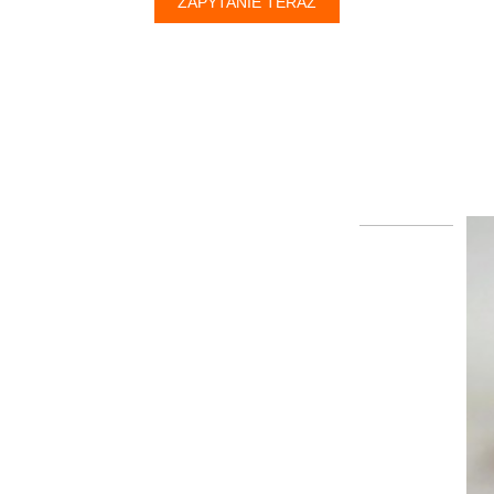
ZAPYTANIE TERAZ
EXCELITAS PE150AF FUJINENG
EPX1000/2200 ENDOSCO...