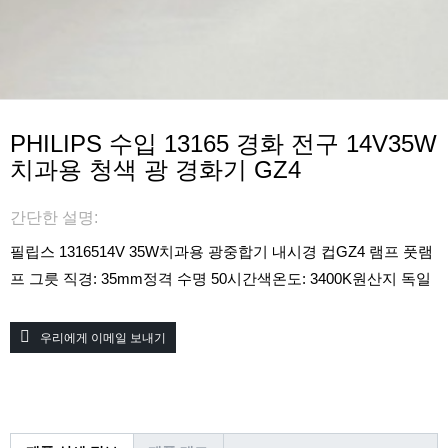
PHILIPS 수입 13165 경화 전구 14V35W
치과용 청색 광 경화기 GZ4
간단한 설명:
필립스 13165
14V 35W
치과용 광중합기 내시경 컵
GZ4 램프 풋
램
프 그릇 직경: 35mm
정격 수명 50시간
색온도: 3400K
원산지 독일
우리에게 이메일 보내기