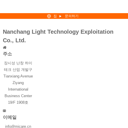
집
문의하기
Nanchang Light Technology Exploitation
Co., Ltd.
주소
장시성 난창 하이
테크 산업 개발구
Tianxiang Avenue
Ziyang
International
Business Center
19/F 1908호
이메일
info@micare.cn