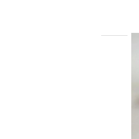
EXCELITAS PE150AF FUJINENG
EPX1000/2200 엔도스코...