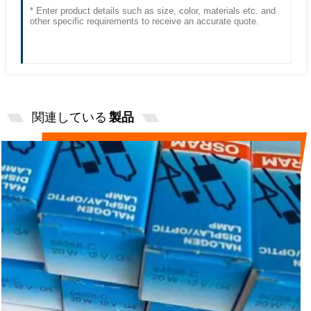
関連している
製品
オリジナルの OSRAM 64258-C 12V
20W、UV 生化学...