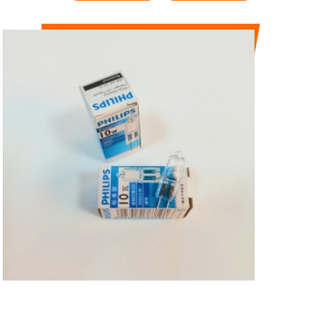
PHILIPS BEADS
12V10W G4
SORGENTE
LUMINOSA
ALOGEN...