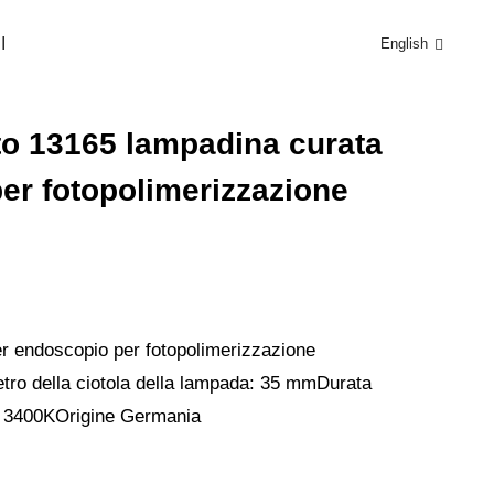
I
English
NTI
to 13165 lampadina curata
r fotopolimerizzazione
r endoscopio per fotopolimerizzazione
tro della ciotola della lampada: 35 mm
Durata
: 3400K
Origine Germania