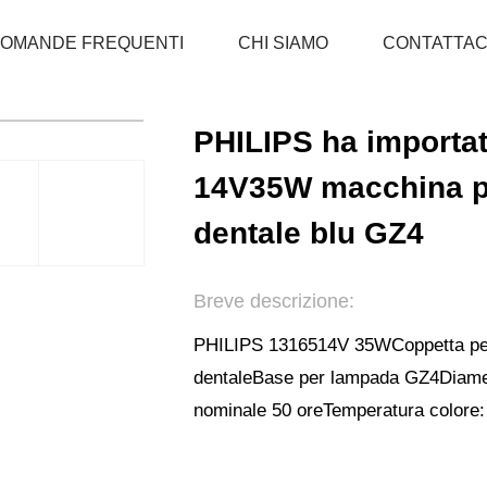
OMANDE FREQUENTI
CHI SIAMO
CONTATTAC
CASA
PRODOTTI
LAMPADINA PER STRUME
PHILIPS ha importa
14V35W macchina pe
dentale blu GZ4
Breve descrizione:
PHILIPS 13165
14V 35W
Coppetta pe
dentale
Base per lampada GZ4
Diame
nominale 50 ore
Temperatura colore