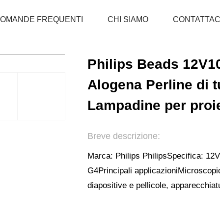
OMANDE FREQUENTI
CHI SIAMO
CONTATTAC
CASA
PRODOTTI
LAMPADINA PER STRUME
Philips Beads 12V1
Alogena Perline di 
Lampadine per proie
Breve descrizione:
Marca: Philips Philips
Specifica: 1
G4
Principali applicazioni
Microscopio
diapositive e pellicole, apparecchia