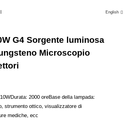
I
English
NTI
0W G4 Sorgente luminosa
tungsteno Microscopio
ttori
2V10W
Durata: 2000 ore
Base della lampada:
, strumento ottico, visualizzatore di
ture mediche, ecc