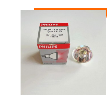
PHILIPS HA
IMPORTATO 13165
LAMPADINA CURATA
14V35W ...