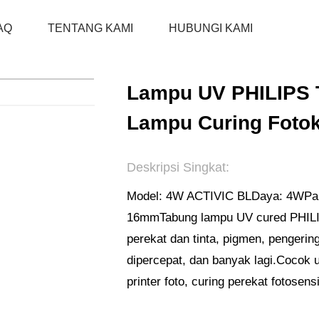
AQ
TENTANG KAMI
HUBUNGI KAMI
RUMAH
PRODUK
LAMPU ULTRAVIOLET
Lampu UV PHILIPS
Lampu Curing Fotoka
Deskripsi Singkat:
Model: 4W ACTIVIC BL
Daya: 4W
Pa
16mm
Tabung lampu UV cured PHILI
perekat dan tinta, pigmen, pengerin
dipercepat, dan banyak lagi.Cocok u
printer foto, curing perekat fotosensit