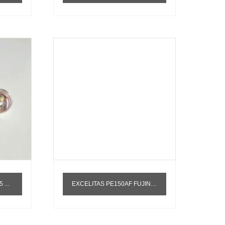
ON GZ4
EXCELITAS PE150AF FUJINENG EPX1000/2200 ENDOSCOPE 150W LAMPE XÉNON