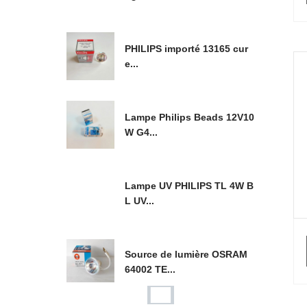
PHILIPS importé 13165 cur
e...
Lampe Philips Beads 12V10
W G4...
Lampe UV PHILIPS TL 4W B
L UV...
Source de lumière OSRAM
64002 TE...