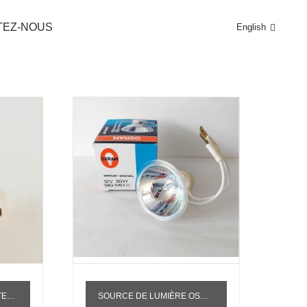
TEZ-NOUS
English
2V10W G4
SOURCE DE LUMIÈRE OSRAM 64002 AMPOULE DE MARQUEUR D'ENZYME SPATIALE TECAN 12V20W