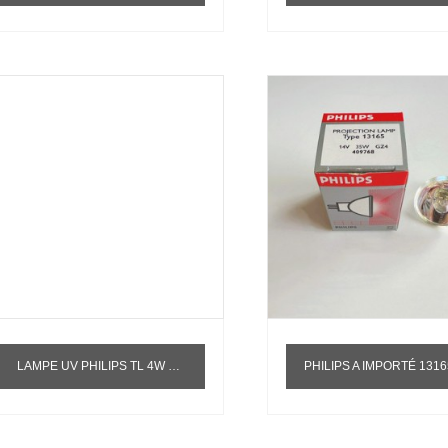
LAMPE UV PHILIPS TL 4W BL UVA365NM LAMPE DE POLYMÉRISATION PHOTOCATALYTIQUE T5
PHILIPS A IMPORTÉ 13165 AMPOULE POLYMÉRISÉE 14V35W DENTAIRE LUMIÈRE BLEUE MACHINE DE POLYMÉRISATI