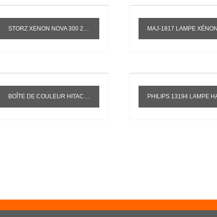
STORZ XENON NOVA 300 20134020 Y1100-611 SOURCE DE LUMIÈRE FROIDE LAMPE AU XÉNON HÔTE
MAJ-1817 LAMPE XÉNON OLYMPUS CLV 190/290SL 300W LAMPE XÉNON LUMIÈRE FROIDE J2
BOÎTE DE COULEUR HITACHI 12V20W EMBALLAGE 7080/7180 AMPOULE POUR ANALYSEUR BIOCHIMIQUE HITACHI P/N705-0840
PHILIPS 13194 LAMPE HALOGÈNE COUPE HALOGÈNE LAMPE TUNGSTÈNE SCANNER COUPE LAMPE 1