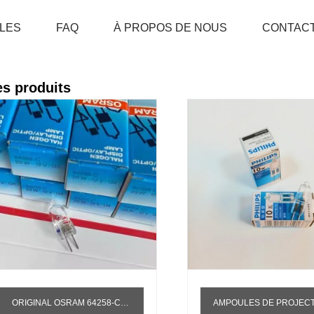
LES
FAQ
À PROPOS DE NOUS
CONTAC
MAISON
DES PRODUITS
s produits
ORIGINAL OSRAM 64258-C 12V 20W AVEC SOURCE DE LUMIÈRE D'INSTRUMENT BIOCHIMIQUE UV LAMPE HALOGÈNE
AMPOULES DE PROJECTEUR DE MICROSCOPE DE PERLES DE TUNGSTÈNE D'HALOGÈNE DE SOURCE LUMINEUSE DE PERLES DE PHILIPS 1