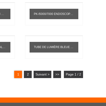
022
PK-I5000/7000 ENDOSCOPE SOURCE DE LUMIÈRE FROIDE LAMPE AU XÉNON 300W AMPOULE AU XÉNON Y1911
3.8V85W
TUBE DE LUMIÈRE BLEUE PHILIPS TL 20W/52 TUBE DE LAMPE D'INCUBATEUR POUR LAMPE DE SUPPRESSION DE L'ICTÈRE INFANTILE IDENTIQUE AU TL-D 20W52
1
2
Suivant >
>>
Page 1 / 2