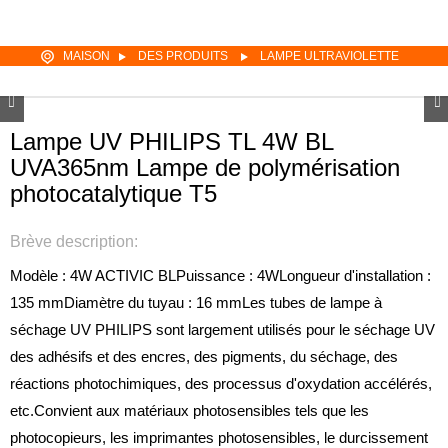
MAISON
DES PRODUITS
LAMPE ULTRAVIOLETTE
Lampe UV PHILIPS TL 4W BL
UVA365nm Lampe de polymérisation
photocatalytique T5
Brève description:
Modèle : 4W ACTIVIC BL
Puissance : 4W
Longueur d'installation :
135 mm
Diamètre du tuyau : 16 mm
Les tubes de lampe à
séchage UV PHILIPS sont largement utilisés pour le séchage UV
des adhésifs et des encres, des pigments, du séchage, des
réactions photochimiques, des processus d'oxydation accélérés,
etc.Convient aux matériaux photosensibles tels que les
photocopieurs, les imprimantes photosensibles, le durcissement