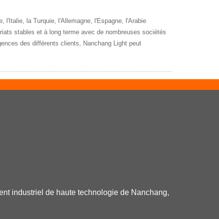
'Italie, la Turquie, l'Allemagne, l'Espagne, l'Arabie
enariats stables et à long terme avec de nombreuses sociétés
igences des différents clients, Nanchang Light peut
ent industriel de haute technologie de Nanchang,