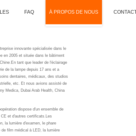
LES
FAQ
À PROPOS DE NOUS
CONTAC
MAISON
À PROPOS DE NOUS
treprise innovante spécialisée dans le
ée en 2005 et située dans le bâtiment
hine.En tant que leader de l'éclairage
rie de la lampe depuis 17 ans et a
soins dentaires, médicaux, des studios
trielle, etc. Et nous avions assisté de
any Medica, Dubai Arab Health, China
coopération dispose d'un ensemble de
 CE et d'autres certificats.Les
on, la lumière d'examen, le phare
 de film médical à LED, la lumière