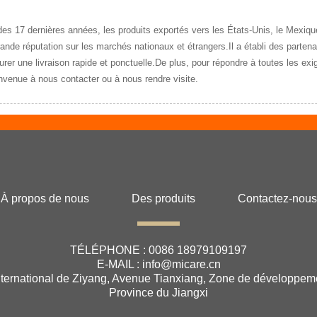
17 dernières années, les produits exportés vers les États-Unis, le Mexique, l
grande réputation sur les marchés nationaux et étrangers.Il a établi des part
urer une livraison rapide et ponctuelle.De plus, pour répondre à toutes les ex
venue à nous contacter ou à nous rendre visite.
À propos de nous
Des produits
Contactez-nous
TÉLÉPHONE :
0086 18979109197
E-MAIL :
info@micare.cn
 international de Ziyang, Avenue Tianxiang, Zone de développem
Province du Jiangxi