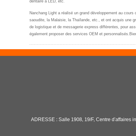
dentaire à LED, etc.
Nanchang Light a réalisé un grand développement au cours des 
saoudite, la Malaisie, la Thaïlande, etc., et ont acquis une 
de logistique et de messagerie express différentes, pour ass
également proposer des services OEM et personnalisés.Bien
ADRESSE :
Salle 1908, 19/F, Centre d'affaires