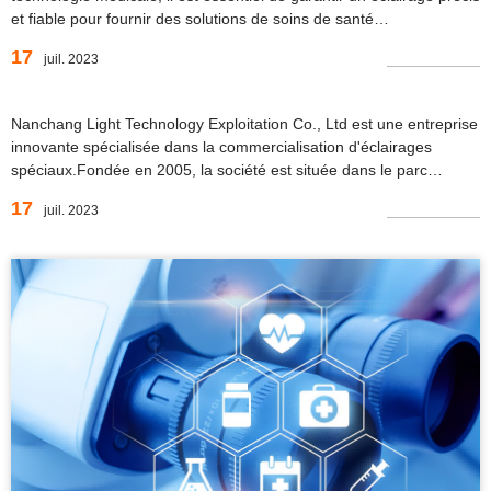
et fiable pour fournir des solutions de soins de santé
efficaces.Depuis 17 ans, notre entreprise est à l'avant-garde,
17
juil. 2023
spécialisée dans la production et la vente professionnelles
d'ampoules médicales.Avec un...
Nanchang Light Technology Exploitation Co., Ltd est une entreprise
innovante spécialisée dans la commercialisation d'éclairages
spéciaux.Fondée en 2005, la société est située dans le parc
industriel de Gongxing dans la zone de haute technologie de
17
juil. 2023
Nanchang en Chine.Avec plus de 17 ans d'expérience dans
l'industrie de la lampe,...