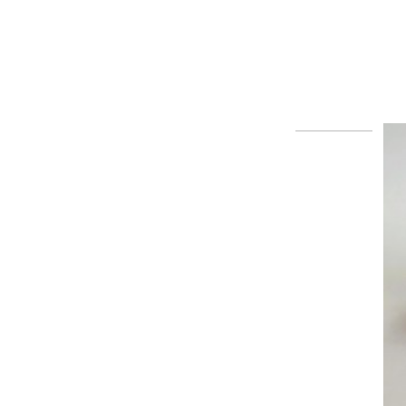
EXCELITAS PE150AF FUJINENG
EPX1000/2200 ENDOSCO...