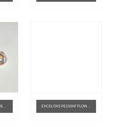
AL GZ4
EXCELITAS PE150AF FUJINENG EPX1000/2200 ENDOSCOPIO 150W LÁMPARA DE XENÓN