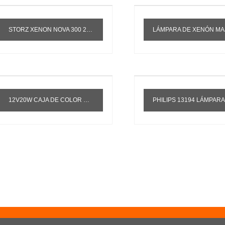
STORZ XENON NOVA 300 20134020 Y1100-611 FUENTE DE LUZ FRÍA HOST LÁMPARA DE XENÓN
LÁMPARA DE XENÓN MAJ-1817 OLYMPUS CLV 190/290SL 300W LÁMPARA DE XENÓN DE LUZ FRÍA
12V20W CAJA DE COLOR HITACHI EMPAQUETADO 7080/7180 BOMBILLA ANALIZADORA BIOQUÍMICA HITACHI P/N705-0840
PHILIPS 13194 LÁMPARA HALÓGENA COPA LÁMPARA HALÓGENA DE TUNGSTENO ESCÁNER COPA LÁMPARA 1