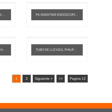
 J2022
PK-I5000/7000 ENDOSCOPIO FUENTE DE LUZ FRÍA LÁMPARA DE XENÓN 300W BOMBILLA DE XENÓN Y1911
3.8V85W
TUBO DE LUZ AZUL PHILIPS TL 20W/52 LÁMPARA DE ELIMINACIÓN DE ICTERICIA INFANTIL TUBO DE LÁMPARA DE INCUBADORA IGUAL QUE TL-D 20W52
1
2
Siguiente >
>>
Pagina 12