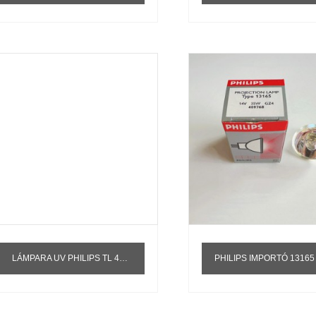
LÁMPARA UV PHILIPS TL 4W BL UVA365NM LÁMPARA DE CURADO FOTOCATALÍTICO T5
PHILIPS IMPORTÓ 13165 BOMBILLA DE LUZ CURADA 14V35W MÁQUINA DE CURADO DE LUZ AZUL DENT