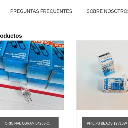
PREGUNTAS FRECUENTES
SOBRE NOSOTRO
HOGAR
PRODUCTOS
roductos
ORIGINAL OSRAM 64258-C 12V 20W CON LÁMPARA HALÓGENA DE FUENTE DE LUZ DE INSTRUMENTO BIOQUÍMICO UV
PHILIPS BEADS 12V10W G4 FUENTE DE LUZ HALÓGENA TUNGSTENO PERLAS MICROSCOPIO PROYECTOR BOM