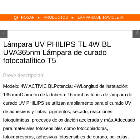
HOGAR
PRODUCTOS
LÁMPARA ULTRAVIOLETA
Lámpara UV PHILIPS TL 4W BL
UVA365nm Lámpara de curado
fotocatalítico T5
Breve descripción:
Modelo: 4W ACTIVIC BL
Potencia: 4W
Longitud de instalación:
135 mm
Diámetro de la tubería: 16 mm
Los tubos de lámpara de
curado UV PHILIPS se utilizan ampliamente para el curado UV
de adhesivos y tintas, pigmentos, secado, reacciones
fotoquímicas, procesos de oxidación acelerada y más.Adecuado
para materiales fotosensibles como fotocopiadoras,
fotoimpresoras, adhesivos fotosensibles de curado, películas,