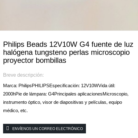
Philips Beads 12V10W G4 fuente de luz
halógena tungsteno perlas microscopio
proyector bombillas
Breve descripción:
Marca: PhilipsPHILIPS
Especificación: 12V10W
Vida útil:
2000h
Pie de lámpara: G4
Principales aplicaciones
Microscopio,
instrumento óptico, visor de diapositivas y películas, equipo
médico, etc.
ENVÍENOS UN CORREO ELECTRÓNICO