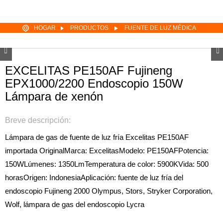
HOGAR
PRODUCTOS
FUENTE DE LUZ MÉDICA
EXCELITAS PE150AF Fujineng
EPX1000/2200 Endoscopio 150W
Lámpara de xenón
Breve descripción:
Lámpara de gas de fuente de luz fría Excelitas PE150AF
importada Original
Marca: Excelitas
Modelo: PE150AF
Potencia:
150W
Lúmenes: 1350Lm
Temperatura de color: 5900K
Vida: 500
horas
Origen: Indonesia
Aplicación: fuente de luz fría del
endoscopio Fujineng 2000 Olympus, Stors, Stryker Corporation,
Wolf, lámpara de gas del endoscopio Lycra