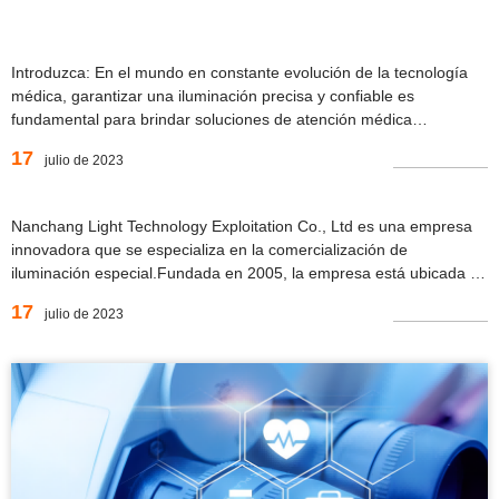
Introduzca: En el mundo en constante evolución de la tecnología
médica, garantizar una iluminación precisa y confiable es
fundamental para brindar soluciones de atención médica
efectivas.Durante 17 años, nuestra empresa ha estado a la
17
julio de 2023
vanguardia, especializándose en la producción y venta profesional
de bombillas médicas.Con un ondulado...
Nanchang Light Technology Exploitation Co., Ltd es una empresa
innovadora que se especializa en la comercialización de
iluminación especial.Fundada en 2005, la empresa está ubicada en
el Parque Industrial Gongxing dentro de la Zona de Alta Tecnología
17
julio de 2023
de Nanchang en China.Con más de 17 años de experiencia en la
industria de las lámparas,...