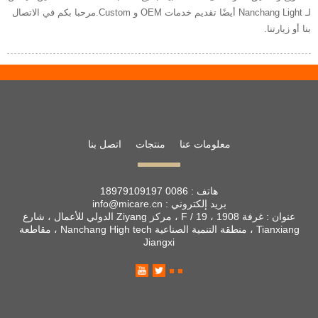
لـ Nanchang Light أيضًا تقديم خدمات OEM و Custom.مرحبا بكم في الاتصال
بنا أو زيارتنا.
معلومات عنا
منتجات
اتصل بنا
هاتف :
0086 18979109197
بريد إلكتروني :
info@micare.cn
عنوان :
غرفة 1908 ، 19 / F ، مركز Ziyang الدولي للأعمال ، شارع
Tianxiang ، منطقة التنمية الصناعية Nanchang High tech ، مقاطعة
Jiangxi