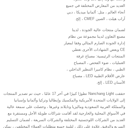
العديد من المعارض المختلفة في جميع
أنحاء العالم ، مثل: ألمانيا ميديكا ، دبي
آراب هيلث ، الصين CMEF ، إلخ.
لضمان منتجات عالية الجودة ، لدينا
مصنع التعاون لدينا مجموعة من نظام
إدارة الجودة الصارم المثالي وفقا لمعيار
CE وبعض الشهادات الأخرى.تغطي
المنتجات الرئيسية: مصباح غرفة
العمليات ، ضوء الفحص ، المصباح
الطبي ، نظام كاميرا التنظير الداخلي ،
عارض الأفلام الطبية LED ، مصباح
الأسنان LED ، إلخ.
حققت Nanchang Light تطورًا كبيرًا في آخر 17 عامًا ، حيث تم تصدير المنتجات
إلى الولايات المتحدة الأمريكية والمكسيك وإيطاليا وتركيا وألمانيا وإسبانيا
والمملكة العربية السعودية وماليزيا وتايلاند وغيرها ، وحصلت على سمعة عالية
في الأسواق المحلية والخارجية.لقد أقامت شراكات طويلة الأجل ومستقرة مع
العديد من الشركات اللوجستية المختلفة والشركات السريعة ، لضمان التسليم
السريع والدقيق.علاوة على ذلك ، لتلبية جميع متطلبات العملاء المختلفين ، يمكن