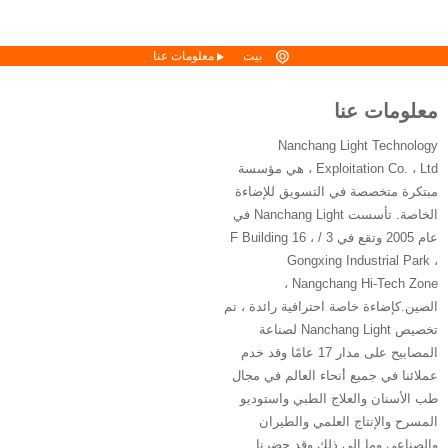
بيت
معلومات عنا
معلومات عنا
Nanchang Light Technology
Exploitation Co. ، Ltd ، هي مؤسسة
مبتكرة متخصصة في التسويق للإضاءة
الخاصة. تأسست Nanchang Light في
عام 2005 وتقع في 3 / F Building 16 ،
Gongxing Industrial Park ،
Nangchang Hi-Tech Zone ،
الصين.كإضاءة خاصة احترافية رائدة ، تم
تخصيص Nanchang Light لصناعة
المصابيح على مدار 17 عامًا وقد خدم
عملائنا في جميع أنحاء العالم في مجال
طب الأسنان والعلاج الطبي واستوديو
المسرح والإنتاج العلمي والطيران
والصناعي وما إلى ذلك وقد حضرنا